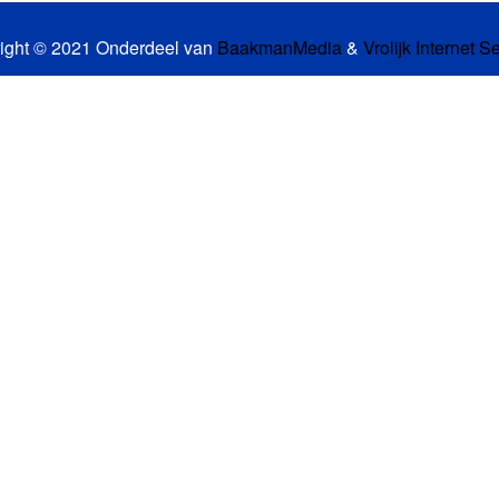
ight © 2021 Onderdeel van
BaakmanMedia
&
Vrolijk Internet S