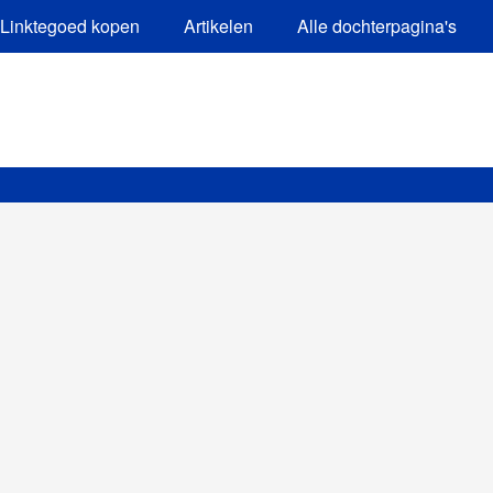
Linktegoed kopen
Artikelen
Alle dochterpagina's