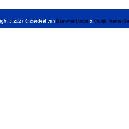
ight © 2021 Onderdeel van
BaakmanMedia
&
Vrolijk Internet S