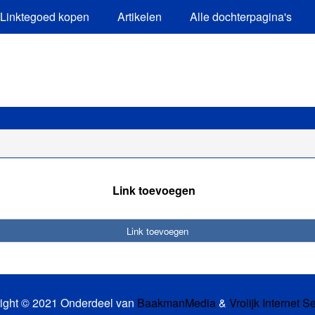
Linktegoed kopen
Artikelen
Alle dochterpagina's
Link toevoegen
Link toevoegen
ight © 2021 Onderdeel van
BaakmanMedia
&
Vrolijk Internet S