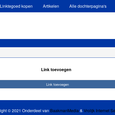
Linktegoed kopen
Artikelen
Alle dochterpagina's
Link toevoegen
Link toevoegen
ight © 2021 Onderdeel van
BaakmanMedia
&
Vrolijk Internet S